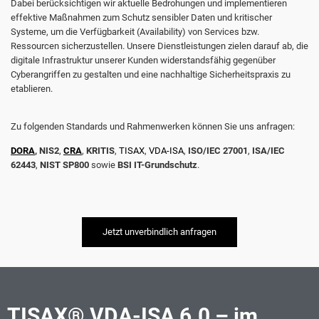
Dabei berücksichtigen wir aktuelle Bedrohungen und implementieren
effektive Maßnahmen zum Schutz sensibler Daten und kritischer
Systeme, um die Verfügbarkeit (Availability) von Services bzw.
Ressourcen sicherzustellen. Unsere Dienstleistungen zielen darauf ab, die
digitale Infrastruktur unserer Kunden widerstandsfähig gegenüber
Cyberangriffen zu gestalten und eine nachhaltige Sicherheitspraxis zu
etablieren.
Zu folgenden Standards und Rahmenwerken können Sie uns anfragen:
DORA
, NIS2
,
CRA
,
KRITIS
,
TISAX
,
VDA-ISA
,
ISO/IEC 27001
,
ISA/IEC
62443
,
NIST SP800
sowie
BSI IT-Grundschutz
.
Jetzt unverbindlich anfragen
TISAX® VDA-ISA 6.0 – im