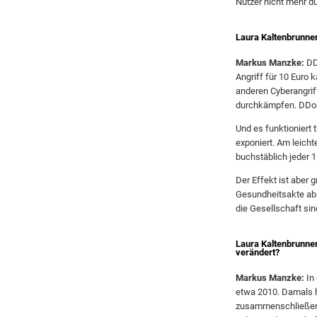
Nutzer nicht mehr 
Laura Kaltenbrunne
Markus Manzke:
DD
Angriff für 10 Euro 
anderen Cyberangrif
durchkämpfen. DDoS 
Und es funktioniert
exponiert. Am leich
buchstäblich jeder 1
Der Effekt ist aber g
Gesundheitsakte ab 
die Gesellschaft sin
Laura Kaltenbrunner
verändert?
Markus Manzke:
In 
etwa 2010. Damals 
zusammenschließen u