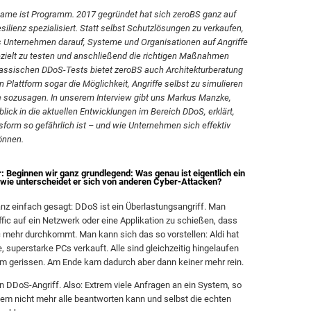
 Name ist Programm. 2017 gegründet hat sich zeroBS ganz auf
lienz spezialisiert. Statt selbst Schutzlösungen zu verkaufen,
as Unternehmen darauf, Systeme und Organisationen auf Angriffe
gezielt zu testen und anschließend die richtigen Maßnahmen
lassischen DDoS-Tests bietet zeroBS auch Architekturberatung
n Plattform sogar die Möglichkeit, Angriffe selbst zu simulieren
 sozusagen. In unserem Interview gibt uns Markus Manzke,
lick in die aktuellen Entwicklungen im Bereich DDoS, erklärt,
form so gefährlich ist – und wie Unternehmen sich effektiv
önnen.
: Beginnen wir ganz grundlegend: Was genau ist eigentlich ein
wie unterscheidet er sich von anderen Cyber-Attacken?
nz einfach gesagt: DDoS ist ein Überlastungsangriff. Man
affic auf ein Netzwerk oder eine Applikation zu schießen, dass
ic mehr durchkommt. Man kann sich das so vorstellen: Aldi hat
, superstarke PCs verkauft. Alle sind gleichzeitig hingelaufen
m gerissen. Am Ende kam dadurch aber dann keiner mehr rein.
n DDoS-Angriff. Also: Extrem viele Anfragen an ein System, so
tem nicht mehr alle beantworten kann und selbst die echten