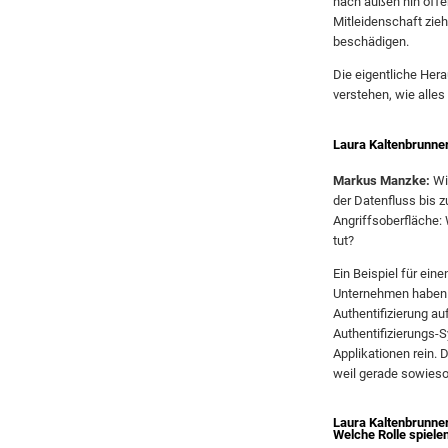
nach außen hin offen
Mitleidenschaft zie
beschädigen.
Die eigentliche Hera
verstehen, wie alles
Laura Kaltenbrunner
Markus Manzke:
Wi
der Datenfluss bis z
Angriffsoberfläche:
tut?
Ein Beispiel für ein
Unternehmen haben 
Authentifizierung au
Authentifizierungs-
Applikationen rein. 
weil gerade sowieso 
Laura Kaltenbrunne
Welche Rolle spielen