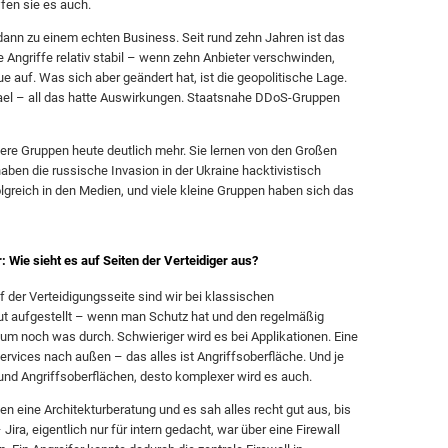
fen sie es auch.
ann zu einem echten Business. Seit rund zehn Jahren ist das
e Angriffe relativ stabil – wenn zehn Anbieter verschwinden,
 auf. Was sich aber geändert hat, ist die geopolitische Lage.
rael – all das hatte Auswirkungen. Staatsnahe DDoS-Gruppen
re Gruppen heute deutlich mehr. Sie lernen von den Großen
 haben die russische Invasion in der Ukraine hacktivistisch
olgreich in den Medien, und viele kleine Gruppen haben sich das
: Wie sieht es auf Seiten der Verteidiger aus?
 der Verteidigungsseite sind wir bei klassischen
t aufgestellt – wenn man Schutz hat und den regelmäßig
um noch was durch. Schwieriger wird es bei Applikationen. Eine
ervices nach außen – das alles ist Angriffsoberfläche. Und je
und Angriffsoberflächen, desto komplexer wird es auch.
tten eine Architekturberatung und es sah alles recht gut aus, bis
Jira, eigentlich nur für intern gedacht, war über eine Firewall