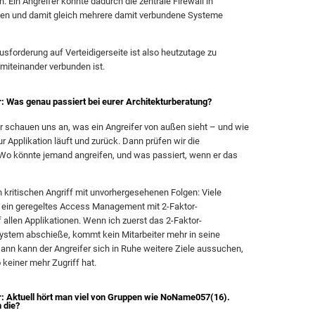
. Ein Angreifer konnte dadurch die zentrale Firewall in
hen und damit gleich mehrere damit verbundene Systeme
usforderung auf Verteidigerseite ist also heutzutage zu
 miteinander verbunden ist.
: Was genau passiert bei eurer Architekturberatung?
r schauen uns an, was ein Angreifer von außen sieht – und wie
ur Applikation läuft und zurück. Dann prüfen wir die
 Wo könnte jemand angreifen, und was passiert, wenn er das
en kritischen Angriff mit unvorhergesehenen Folgen: Viele
ein geregeltes Access Management mit 2-Faktor-
f allen Applikationen. Wenn ich zuerst das 2-Faktor-
System abschieße, kommt kein Mitarbeiter mehr in seine
Dann kann der Angreifer sich in Ruhe weitere Ziele aussuchen,
keiner mehr Zugriff hat.
r: Aktuell hört man viel von Gruppen wie NoName057(16).
 die?