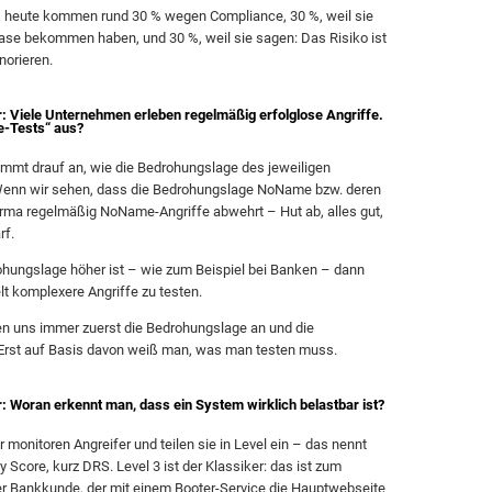
 heute kommen rund 30 % wegen Compliance, 30 %, weil sie
 Nase bekommen haben, und 30 %, weil sie sagen: Das Risiko ist
norieren.
: Viele Unternehmen erleben regelmäßig erfolglose Angriffe.
e-Tests“ aus?
mmt drauf an, wie die Bedrohungslage des jeweiligen
Wenn wir sehen, dass die Bedrohungslage NoName bzw. deren
Firma regelmäßig NoName-Angriffe abwehrt – Hut ab, alles gut,
rf.
hungslage höher ist – wie zum Beispiel bei Banken – dann
lt komplexere Angriffe zu testen.
en uns immer zuerst die Bedrohungslage an und die
 Erst auf Basis davon weiß man, was man testen muss.
: Woran erkennt man, dass ein System wirklich belastbar ist?
 monitoren Angreifer und teilen sie in Level ein – das nennt
 Score, kurz DRS. Level 3 ist der Klassiker: das ist zum
er Bankkunde, der mit einem Booter-Service die Hauptwebseite