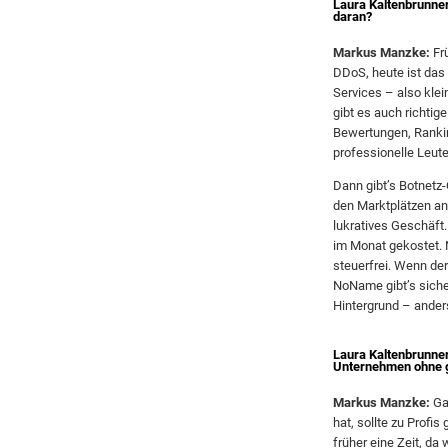
Laura Kaltenbrunne
daran?
Markus Manzke:
Fr
DDoS, heute ist das 
Services – also kle
gibt es auch richtig
Bewertungen, Rankin
professionelle Leute
Dann gibt’s Botnetz-
den Marktplätzen an
lukratives Geschäft
im Monat gekostet. 
steuerfrei. Wenn der 
NoName gibt’s siche
Hintergrund – anders
Laura Kaltenbrunne
Unternehmen ohne 
Markus Manzke:
Ga
hat, sollte zu Profis
früher eine Zeit, da