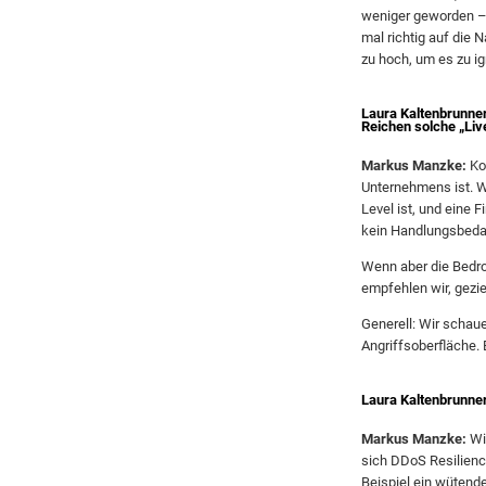
weniger geworden –
mal richtig auf die
zu hoch, um es zu ig
Laura Kaltenbrunner
Reichen solche „Liv
Markus Manzke:
Ko
Unternehmens ist. 
Level ist, und eine 
kein Handlungsbeda
Wenn aber die Bedro
empfehlen wir, gezie
Generell: Wir schau
Angriffsoberfläche.
Laura Kaltenbrunner
Markus Manzke:
Wir
sich DDoS Resiliency
Beispiel ein wütend