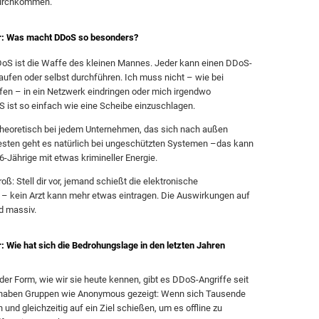
durchkommen.
r: Was macht DDoS so besonders?
oS ist die Waffe des kleinen Mannes. Jeder kann einen DDoS-
kaufen oder selbst durchführen. Ich muss nicht – wie bei
fen – in ein Netzwerk eindringen oder mich irgendwo
ist so einfach wie eine Scheibe einzuschlagen.
 theoretisch bei jedem Unternehmen, das sich nach außen
testen geht es natürlich bei ungeschützten Systemen –das kann
6-Jährige mit etwas krimineller Energie.
roß: Stell dir vor, jemand schießt die elektronische
– kein Arzt kann mehr etwas eintragen. Die Auswirkungen auf
d massiv.
: Wie hat sich die Bedrohungslage in den letzten Jahren
der Form, wie wir sie heute kennen, gibt es DDoS-Angriffe seit
haben Gruppen wie Anonymous gezeigt: Wenn sich Tausende
nd gleichzeitig auf ein Ziel schießen, um es offline zu