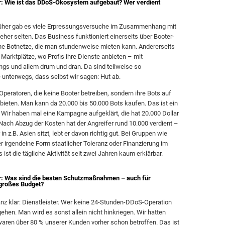
r: Wie ist das DDoS-Ökosystem aufgebaut? Wer verdient
üher gab es viele Erpressungsversuche im Zusammenhang mit
eher selten. Das Business funktioniert einerseits über Booter-
ine Botnetze, die man stundenweise mieten kann. Andererseits
e Marktplätze, wo Profis ihre Dienste anbieten – mit
gs und allem drum und dran. Da sind teilweise so
 unterwegs, dass selbst wir sagen: Hut ab.
Operatoren, die keine Booter betreiben, sondern ihre Bots auf
bieten. Man kann da 20.000 bis 50.000 Bots kaufen. Das ist ein
. Wir haben mal eine Kampagne aufgeklärt, die hat 20.000 Dollar
Nach Abzug der Kosten hat der Angreifer rund 10.000 verdient –
in z.B. Asien sitzt, lebt er davon richtig gut. Bei Gruppen wie
r irgendeine Form staatlicher Toleranz oder Finanzierung im
 ist die tägliche Aktivität seit zwei Jahren kaum erklärbar.
r: Was sind die besten Schutzmaßnahmen – auch für
großes Budget?
nz klar: Dienstleister. Wer keine 24-Stunden-DDoS-Operation
 gehen. Man wird es sonst allein nicht hinkriegen. Wir hatten
 waren über 80 % unserer Kunden vorher schon betroffen. Das ist