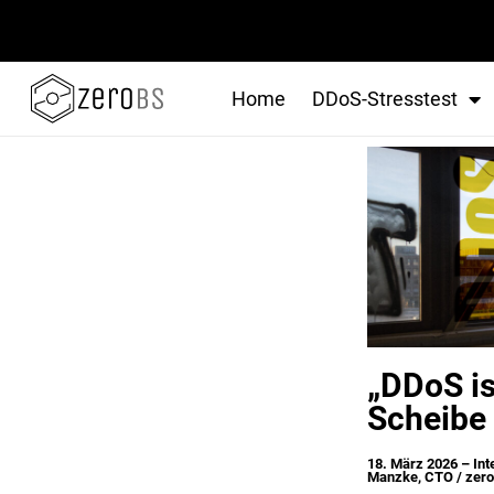
Interview CERTAI
Home
DDoS-Stresstest
„DDoS is
Scheibe
18. März 2026 – In
Manzke, CTO / zer