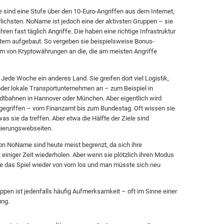
 sind eine Stufe über den 10-Euro-Angriffen aus dem Internet,
rlichsten. NoName ist jedoch eine der aktivsten Gruppen – sie
ren fast täglich Angriffe. Die haben eine richtige Infrastruktur
tem aufgebaut. So vergeben sie beispielsweise Bonus-
m von Kryptowährungen an die, die am meisten Angriffe
Jede Woche ein anderes Land. Sie greifen dort viel Logistik,
der lokale Transportunternehmen an – zum Beispiel in
dtbahnen in Hannover oder München. Aber eigentlich wird
angegriffen – vom Finanzamt bis zum Bundestag. Oft wissen sie
was sie da treffen. Aber etwa die Hälfte der Ziele sind
gierungswebseiten.
n NoName sind heute meist begrenzt, da sich ihre
t einiger Zeit wiederholen. Aber wenn sie plötzlich ihren Modus
e das Spiel wieder von vorn los und man müsste sich neu
ppen ist jedenfalls häufig Aufmerksamkeit – oft im Sinne einer
ung.