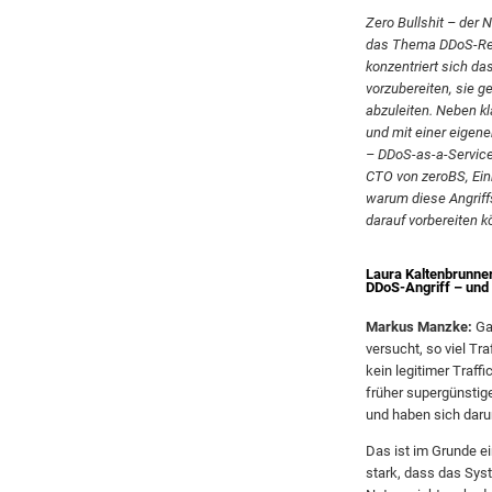
Zero Bullshit – der
das Thema DDoS-Resi
konzentriert sich d
vorzubereiten, sie 
abzuleiten. Neben k
und mit einer eigene
– DDoS-as-a-Service
CTO von zeroBS, Einb
warum diese Angriffs
darauf vorbereiten k
Laura Kaltenbrunner
DDoS-Angriff – und 
Markus Manzke:
Ga
versucht, so viel Tr
kein legitimer Traff
früher supergünstige
und haben sich daru
Das ist im Grunde ei
stark, dass das Sys