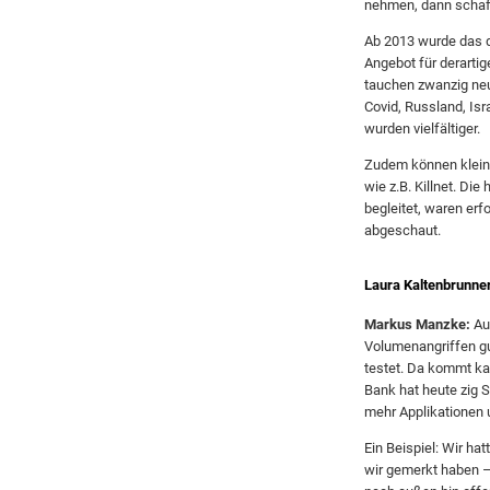
nehmen, dann schaf
Ab 2013 wurde das d
Angebot für derartig
tauchen zwanzig neue
Covid, Russland, Is
wurden vielfältiger.
Zudem können kleine
wie z.B. Killnet. Die
begleitet, waren erf
abgeschaut.
Laura Kaltenbrunner
Markus Manzke:
Auf
Volumenangriffen gu
testet. Da kommt ka
Bank hat heute zig S
mehr Applikationen 
Ein Beispiel: Wir ha
wir gemerkt haben – 